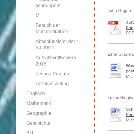
schnuppern
Jutta Gugerel
M
Jut
Besuch der
Krie
Multimediathek
PDF
Abschlussfeier der 4.
SJ 20/21
Lena Grasma
Aufsatzwettbewerb
2018
Was
poe
Lesung Priplata
Mic
Creative writing
Englisch
Lukas Riegler
Mathematik
Sch
Geographie
Poe
Mic
Geschichte
BU