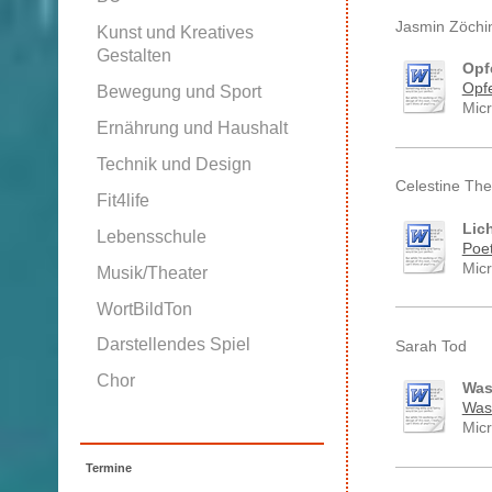
Jasmin Zöchi
Kunst und Kreatives
Gestalten
Opf
Opf
Bewegung und Sport
Mic
Ernährung und Haushalt
Technik und Design
Celestine Th
Fit4life
Lic
Lebensschule
Poet
Mic
Musik/Theater
WortBildTon
Darstellendes Spiel
Sarah Tod
Chor
Was
Was 
Mic
Termine