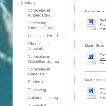
Deutsch
Vorlesetag im
Nadja Steiner
Kindergarten
Nad
Vorlesetag
Poet
Rabenste2026
Mic
Lesung in den 1. Klas
Üben für die
Martin Gram
Schularbeit
Mar
Vorlesetag in
Waru
Hofstetten-Grünau
Mic
Vorlesetag in
Rabenstein
Madita Kargl 
Fördern+
Mad
Vorlesetag
Poet
Autorinnenlesung
Mic
Theaterluft