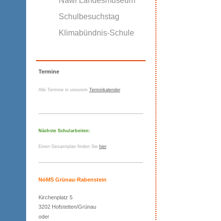
Nawi Landesmuseum
Schulbesuchstag
Klimabündnis-Schule
Termine
Alle Termine in unserem
Terminkalender
Nächste Schularbeiten:
Einen Gesamtplan finden Sie
hier
NöMS Grünau-Rabenstein
Kirchenplatz 5
3202 Hofstetten/Grünau
oder