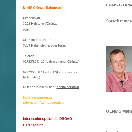
LNMS Gabrie
NöMS Grünau-Rabenstein
Kirchenplatz 5
Sprechstunde
3202 Hofstetten/Grünau
oder
St. Pöltnerstraße 14
3203 Rabenstein an der Pielach
Telefon
02723/8233-22 (Lehrerzimmer Grünau)
02723/2218-11 oder 12(Lehrerzimmer
Rabenstein)
Nutzen Sie auch unser
Kontaktformular
.
Mail: nms.gruenau-
rabenstein"at"noeschule.at
OLNMS Manu
Informationspflicht lt. DSGVO
Datenschutz