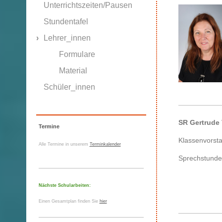
Unterrichtszeiten/Pausen
Stundentafel
Lehrer_innen
Formulare
Material
Schüler_innen
SR Gertrude
Termine
Klassenvorst
Alle Termine in unserem
Terminkalender
Sprechstunde
Nächste Schularbeiten:
Einen Gesamtplan finden Sie
hier