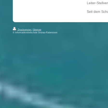
Leiter-Stellve
Seit dem Sch
Druckversion
|
Sitemap
© Informatikmittelschule Grünau-Rabenstein