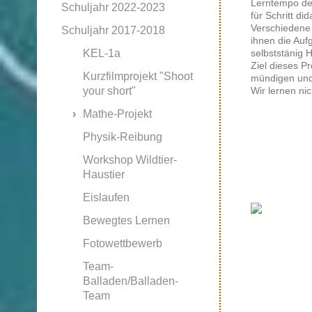
Lerntempo den
Schuljahr 2022-2023
für Schritt di
Verschiedene 
Schuljahr 2017-2018
ihnen die Auf
selbststänig
KEL-1a
Ziel dieses P
Kurzfilmprojekt "Shoot
mündigen und
Wir lernen ni
your short"
Mathe-Projekt
Physik-Reibung
Workshop Wildtier-
Haustier
Eislaufen
Bewegtes Lernen
Fotowettbewerb
Team-
Balladen/Balladen-
Team