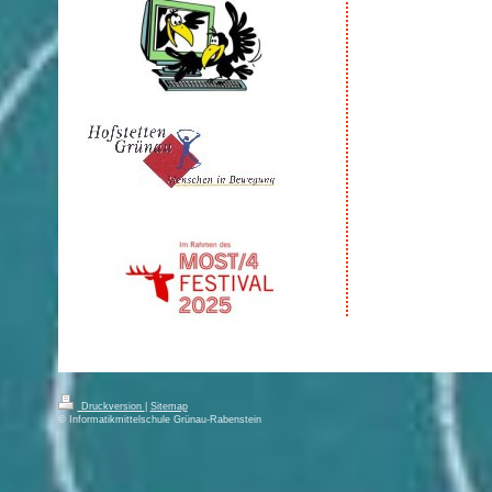
Druckversion
|
Sitemap
© Informatikmittelschule Grünau-Rabenstein