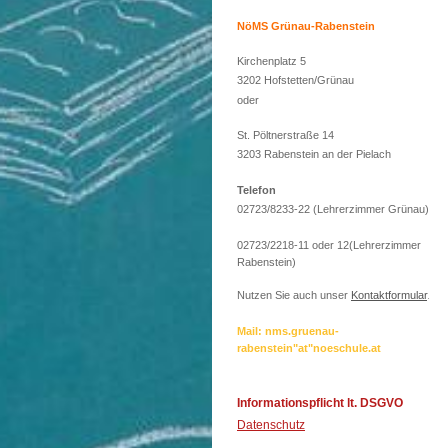
NöMS Grünau-Rabenstein
Kirchenplatz 5
3202 Hofstetten/Grünau
oder
St. Pöltnerstraße 14
3203 Rabenstein an der Pielach
Telefon
02723/8233-22 (Lehrerzimmer Grünau)
02723/2218-11 oder 12(Lehrerzimmer
Rabenstein)
Nutzen Sie auch unser
Kontaktformular
.
Mail: nms.gruenau-
rabenstein"at"noeschule.at
Informationspflicht lt. DSGVO
Datenschutz