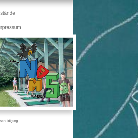
stände
mpressum
n
ntschuldigung.