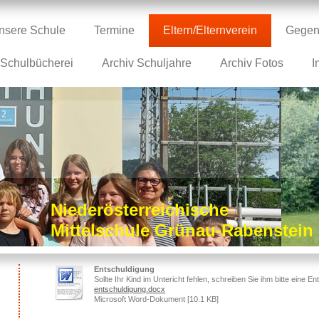
nsere Schule
Termine
Eltern/Elternverein
Gegen
Schulbücherei
Archiv Schuljahre
Archiv Fotos
I
Niederösterreichische
Mittelschule Grünau-Rabenstei
Entschuldigung
Sollte Ihr Kind im Untericht fehlen, schreiben Sie ihm bitte eine E
entschuldigung.docx
Microsoft Word-Dokument [10.1 KB]