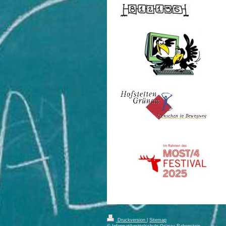
Druckversion
|
Sitemap
© Informatikmittelschule Grünau-Rabenstein