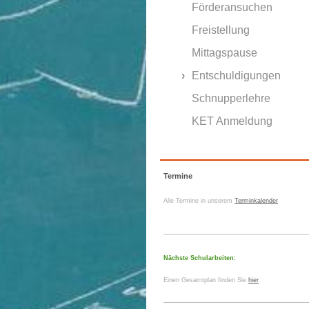
Förderansuchen
Freistellung
Mittagspause
Entschuldigungen
Schnupperlehre
KET Anmeldung
Termine
Alle Termine in unserem
Terminkalender
Nächste Schularbeiten:
Einen Gesamtplan finden Sie
hier