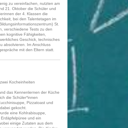
enig zu vereinfachen, nutzten am
nd 21. Oktober die Schüler und
erinnen der 4. Klassen die
chkeit, bei den Talentetagen im
Bildungsinformationszentrum) St.
n, verschiedene Tests zu den
n kognitive Fähigkeiten,
erkliches Geschick, technisches
u absolvieren. Im Anschluss
espräche mit den Eltern statt.
 zwei Kocheinheiten
stand das Kennenlernen der Küche
ch die Schüler*innen
Zucchinisuppe, Pizzatoast und
dabei gekocht.
 wurde eine Kohlrabisuppe,
t Erdäpfelpüree und ein
wobei einige Zutaten aus dem