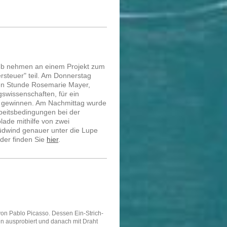
 3b nehmen an einem Projekt zum
steuer" teil. Am Donnerstag
ten Stunde Rosemarie Mayer,
gswissenschaften, für ein
ew gewinnen. Am Nachmittag wurde
rbeitsbedingungen bei der
lade mithilfe von zwei
üdwind genauer unter die Lupe
der finden Sie
hier
.
m
von Pablo Picasso. Dessen Ein-Strich-
n ausprobiert und danach mit Draht