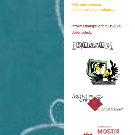
Mail: nms.gruenau-
rabenstein"at"noeschule.at
Informationspflicht lt. DSGVO
Datenschutz