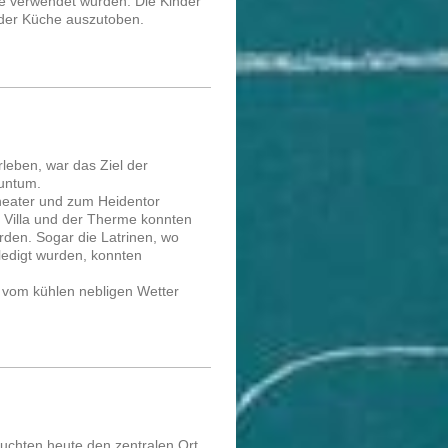
 verwendet wurden. Die Kinder
n der Küche auszutoben.
eben, war das Ziel der
nuntum.
eater und zum Heidentor
r Villa und der Therme konnten
rden. Sogar die Latrinen, wo
ledigt wurden, konnten
al vom kühlen nebligen Wetter
suchten heute den zentralen Ort