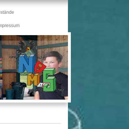
stände
mpressum
n