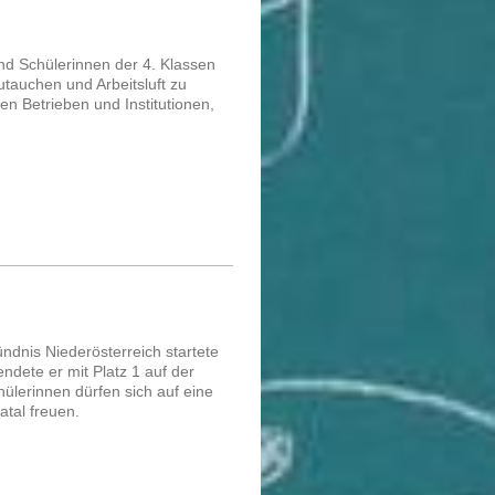
und Schülerinnen der 4. Klassen
zutauchen und Arbeitsluft zu
en Betrieben und Institutionen,
ndnis Niederösterreich startete
ndete er mit Platz 1 auf der
ülerinnen dürfen sich auf eine
atal freuen.