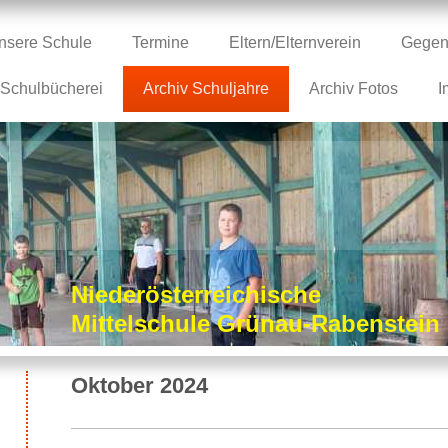
nsere Schule
Termine
Eltern/Elternverein
Gegen
Schulbücherei
Archiv Schuljahre
Archiv Fotos
I
Niederösterreichische
Mittelschule Grünau-Rabenstei
Oktober 2024