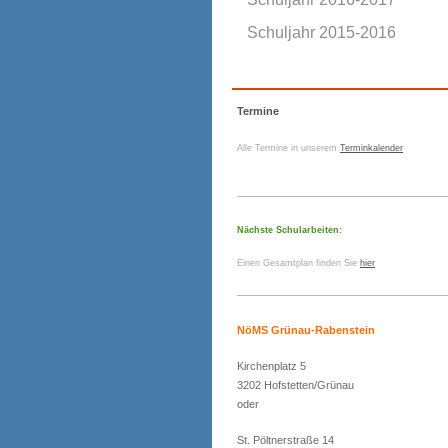
Schuljahr 2015-2016
Termine
Alle Termine in unserem
Terminkalender
Nächste Schularbeiten:
Einen Gesamtplan finden Sie
hier
NöMS Grünau-Rabenstein
Kirchenplatz 5
3202 Hofstetten/Grünau
oder
St. Pöltnerstraße 14