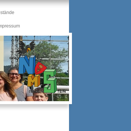
stände
mpressum
n