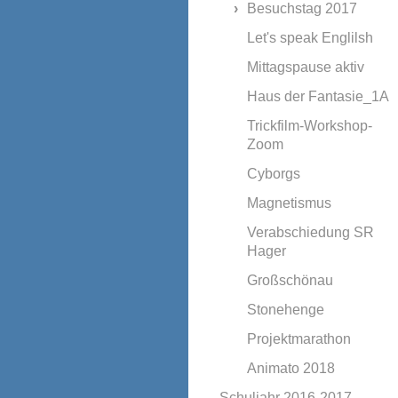
Besuchstag 2017
Let's speak Englilsh
Mittagspause aktiv
Haus der Fantasie_1A
Trickfilm-Workshop-
Zoom
Cyborgs
Magnetismus
Verabschiedung SR
Hager
Großschönau
Stonehenge
Projektmarathon
Animato 2018
Schuljahr 2016-2017