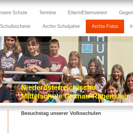
nsere Schule
Termine
Eltern/Elternverein
Gegen
Schulbücherei
Archiv Schuljahre
Archiv Fotos
I
Niederösterreichische
Mittelschule Grünau-Rabenstei
Besuchstag unserer Volksschulen