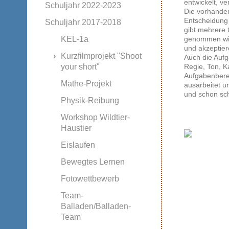
entwickelt, v
Schuljahr 2022-2023
Die vorhanden
Entscheidung z
Schuljahr 2017-2018
gibt mehrere 
genommen wird
KEL-1a
und akzeptier
Kurzfilmprojekt "Shoot
Auch die Aufg
Regie, Ton, K
your short"
Aufgabenberei
Mathe-Projekt
ausarbeitet u
und schon sch
Physik-Reibung
Workshop Wildtier-
Haustier
Eislaufen
Bewegtes Lernen
Fotowettbewerb
Team-
Balladen/Balladen-
Team