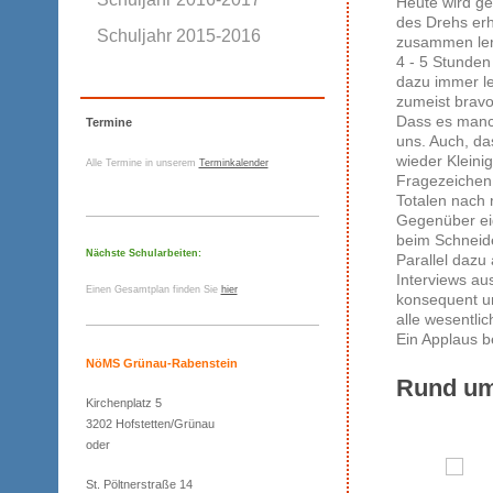
Heute wird ge
des Drehs erh
Schuljahr 2015-2016
zusammen ler
4 - 5 Stunden
dazu immer le
zumeist bravo
Dass es manch
Termine
uns. Auch, da
wieder Kleinig
Alle Termine in unserem
Terminkalender
Fragezeichen s
Totalen nach r
Gegenüber eig
beim Schneide
Nächste Schularbeiten:
Parallel dazu
Interviews aus
Einen Gesamtplan finden Sie
hier
konsequent un
alle wesentli
Ein Applaus 
NöMS Grünau-Rabenstein
Rund um
Kirchenplatz 5
3202 Hofstetten/Grünau
oder
St. Pöltnerstraße 14