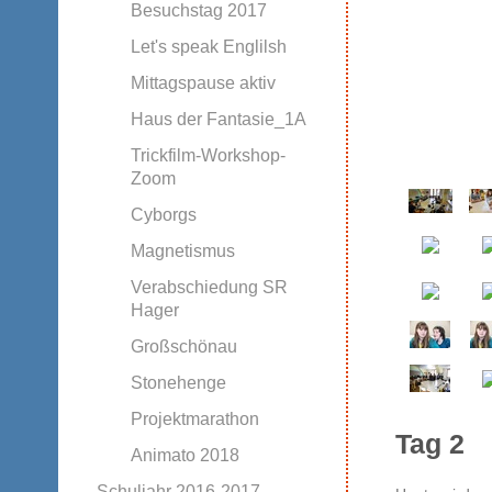
Besuchstag 2017
Let's speak Englilsh
Mittagspause aktiv
Haus der Fantasie_1A
Trickfilm-Workshop-
Zoom
Cyborgs
Magnetismus
Verabschiedung SR
Hager
Großschönau
Stonehenge
Projektmarathon
Tag 2
Animato 2018
Schuljahr 2016-2017