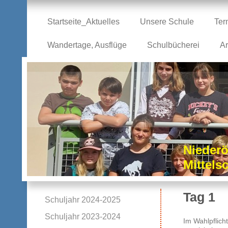
Startseite_Aktuelles
Unsere Schule
Ter
Wandertage, Ausflüge
Schulbücherei
Ar
Niederö
Mittel
Tag 1
Schuljahr 2024-2025
Schuljahr 2023-2024
Im Wahlpflich