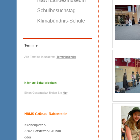
Nawi Landesmuseum
Schulbesuchstag
Klimabündnis-Schule
Termine
Alle Termine in unserem
Terminkalender
Nächste Schularbeiten:
Einen Gesamtplan finden Sie
hier
NöMS Grünau-Rabenstein
Kirchenplatz 5
3202 Hofstetten/Grünau
oder