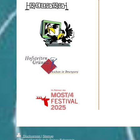
Druckversion
|
Sitemap
© Informatikmittelschule Grünau-Rabenstein