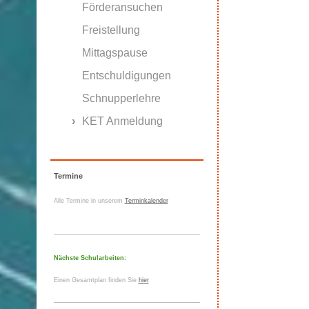
Förderansuchen
Freistellung
Mittagspause
Entschuldigungen
Schnupperlehre
KET Anmeldung
Termine
Alle Termine in unserem
Terminkalender
Nächste Schularbeiten:
Einen Gesamtplan finden Sie
hier