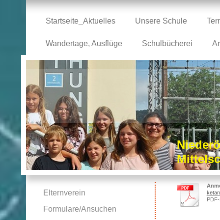
Startseite_Aktuelles
Unsere Schule
Ter
Wandertage, Ausflüge
Schulbücherei
Ar
Niederö
Mittel
Anme
Elternverein
ketan
PDF-
Formulare/Ansuchen