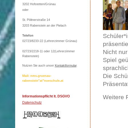
3202 Hofstetten/Grünau
oder
St. Pöltnerstraße 14
3203 Rabenstein an der Pielach
Schüler*
Telefon
02723/8233-22 (Lehrerzimmer Grünau)
präsentie
Nicht nu
02723/2218-11 oder 12(Lehrerzimmer
Rabenstein)
Spiel ge
Nutzen Sie auch unser
Kontaktformular
.
sprachli
Die Schül
Mail: nms.gruenau-
rabenstein"at"noeschule.at
Präsentat
Weitere 
Informationspflicht lt. DSGVO
Datenschutz