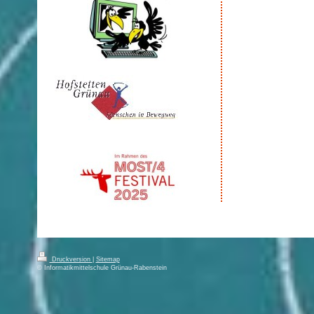
Druckversion
|
Sitemap
© Informatikmittelschule Grünau-Rabenstein