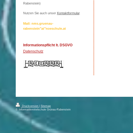
Rabenstein)
Nutzen Sie auch unser
Kontaktformular
.
Mail: nms.gruenau-
rabenstein"at"noeschule.at
Informationspflicht lt. DSGVO
Datenschutz
Druckversion
|
Sitemap
© Informatikmittelschule Grünau-Rabenstein