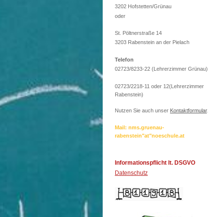
3202 Hofstetten/Grünau
oder
St. Pöltnerstraße 14
3203 Rabenstein an der Pielach
Telefon
02723/8233-22 (Lehrerzimmer Grünau)
02723/2218-11 oder 12(Lehrerzimmer
Rabenstein)
Nutzen Sie auch unser
Kontaktformular
.
Mail: nms.gruenau-
rabenstein"at"noeschule.at
Informationspflicht lt. DSGVO
Datenschutz