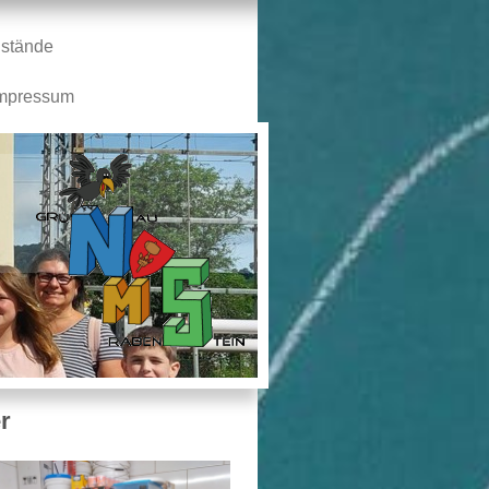
stände
mpressum
n
r