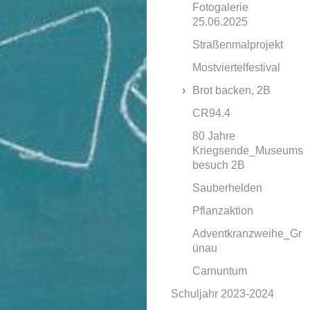
Fotogalerie
25.06.2025
Straßenmalprojekt
Mostviertelfestival
Brot backen, 2B
CR94.4
80 Jahre
Kriegsende_Museums
besuch 2B
Sauberhelden
Pflanzaktion
Adventkranzweihe_Gr
ünau
Carnuntum
Schuljahr 2023-2024