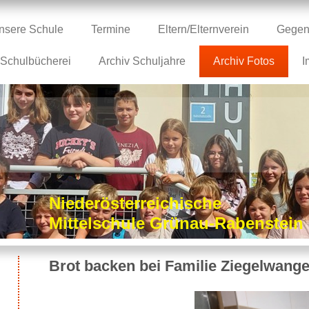
nsere Schule
Termine
Eltern/Elternverein
Gegen
Schulbücherei
Archiv Schuljahre
Archiv Fotos
I
Niederösterreichische
Mittelschule Grünau-Rabenstei
Brot backen bei Familie Ziegelwange