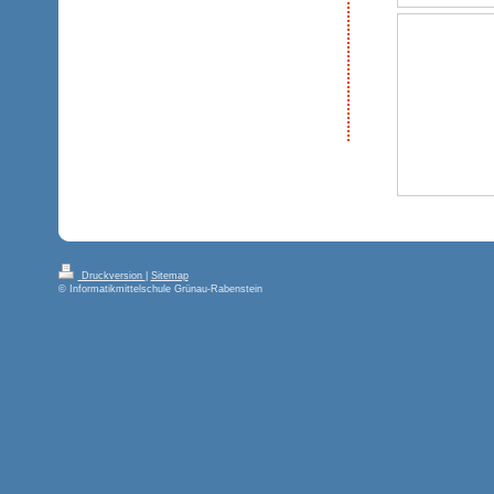
Druckversion
|
Sitemap
© Informatikmittelschule Grünau-Rabenstein