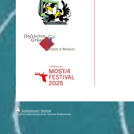
Druckversion
|
Sitemap
© Informatikmittelschule Grünau-Rabenstein