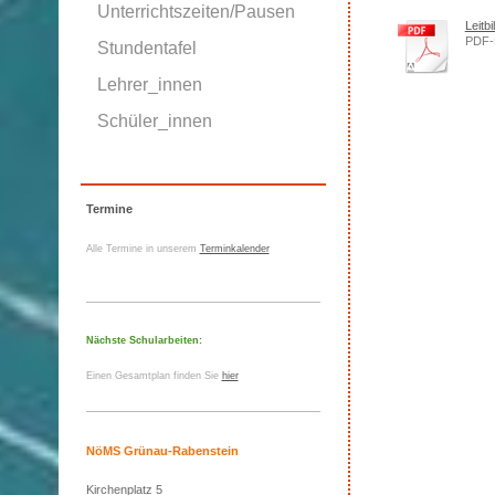
Unterrichtszeiten/Pausen
Leitbi
PDF-
Stundentafel
Lehrer_innen
Schüler_innen
Termine
Alle Termine in unserem
Terminkalender
Nächste Schularbeiten:
Einen Gesamtplan finden Sie
hier
NöMS Grünau-Rabenstein
Kirchenplatz 5