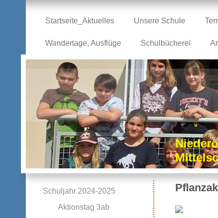
Startseite_Aktuelles
Unsere Schule
Ter
Wandertage, Ausflüge
Schulbücherei
Ar
Niederö
Mittel
Pflanzak
Schuljahr 2024-2025
Aktionstag 3ab