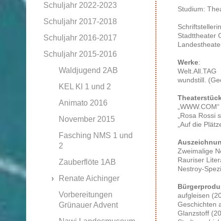
Schuljahr 2022-2023
Studium: Thea
Schuljahr 2017-2018
Schriftstelle
Stadttheater 
Schuljahr 2016-2017
Landestheater
Schuljahr 2015-2016
Werke
:
Waldjugend 2AB
Welt.All.TAG
wundstill. (G
KEL Kl 1 und 2
Theaterstüc
Animato 2016
„WWW.COM
„Rosa Rossi 
November 2015
„Auf die Plätze
Fasching NMS 1 und
Auszeichnu
2
Zweimalige No
Rauriser Liter
Zauberflöte 1AB
Nestroy-Spezia
Renate Aichinger
Bürgerproduk
Vorbereitungen
aufgleisen (2
Geschichten 
Grünauer Advent
Glanzstoff (2