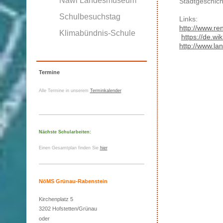
Nawi Landesmuseum
Stadtgeschich
Schulbesuchstag
Links:
http://www.re
Klimabündnis-Schule
https://de.wi
http://www.la
Termine
Alle Termine in unserem
Terminkalender
Nächste Schularbeiten:
Einen Gesamtplan finden Sie
hier
NöMS Grünau-Rabenstein
Kirchenplatz 5
3202 Hofstetten/Grünau
oder