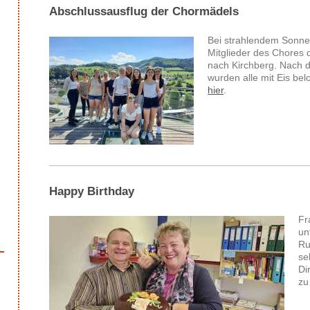
Abschlussausflug der Chormädels
Bei strahlendem Sonne
Mitglieder des Chores 
nach Kirchberg. Nach 
wurden alle mit Eis bel
hier
.
Happy Birthday
Fr
un
Ru
se
Di
zu