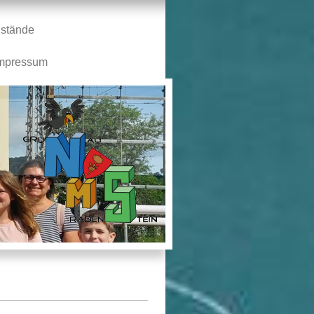
stände
mpressum
n