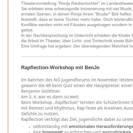
Theatervorstellung "Ronja Räubertochter" im Landestheater
Sie erlebten eine schwungvolle Inszenierung mit viel Musik,
ernsten Szenen, in denen Ronja ihrem "Bruder" Birk helfen 
feststellt, dass er keine Tochter mehr habe. Doch letztendli
Konflikte werden nicht mit Fäusten ausgetragen sondern in 
gelöst.
In der Nachbesprechung im Unterricht erhielten die Kinder
die Arbeit im Theater, über Licht- und Tontechnik sowie Büh
Eine Umfrage hat ergeben: Der überwiegenden Mehrheit hat
Rapflection-Workshop mit BenJo
Im Rahmen des NÖ Jugendforums im November letzten
gewann die 4B beim Quiz einen der Hauptpreise: eine
Benjamin Gstöttner.
Am 3. 4. war es dann so weit:
Beim Workshop „Rapflection“ lernten die SchülerInnen
mit Reimen und Rhythmus, Rap-Texte als kreativen Aus
Gefühle zu nutzen.
Rapflection verfolgt das Ziel, Jugendliche dabei zu unte
selbstständig mit
emotionalen Herausforderung
ihre
Innenwelt
zu erforschen und
auszudrücken
.