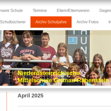
nsere Schule
Termine
Eltern/Elternverein
Gegen
Schulbücherei
Archiv Schuljahre
Archiv Fotos
I
Niederösterreichische
Mittelschule Grünau-Rabenstei
April 2025