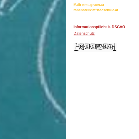
Mail: nms.gruenau-
rabenstein"at"noeschule.at
Informationspflicht lt. DSGVO
Datenschutz