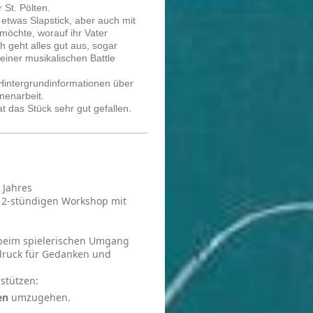
 St. Pölten.
 etwas Slapstick, aber auch mit
möchte, worauf ihr Vater
ch geht alles gut aus, sogar
einer musikalischen Battle
 Hintergrundinformationen über
nenarbeit.
 das Stück sehr gut gefallen.
 Jahres
n 2-stündigen Workshop mit
 beim spielerischen Umgang
druck für Gedanken und
rstützen:
en
umzugehen.