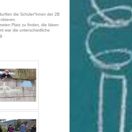
urften die Schüler*innen der 2B
obieren.
eten Platz zu finden, die Ideen
nt war die unterschiedliche
ng.