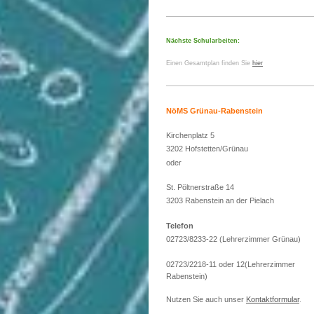
Nächste Schularbeiten:
Einen Gesamtplan finden Sie
hier
NöMS Grünau-Rabenstein
Kirchenplatz 5
3202 Hofstetten/Grünau
oder
St. Pöltnerstraße 14
3203 Rabenstein an der Pielach
Telefon
02723/8233-22 (Lehrerzimmer Grünau)
02723/2218-11 oder 12(Lehrerzimmer
Rabenstein)
Nutzen Sie auch unser
Kontaktformular
.