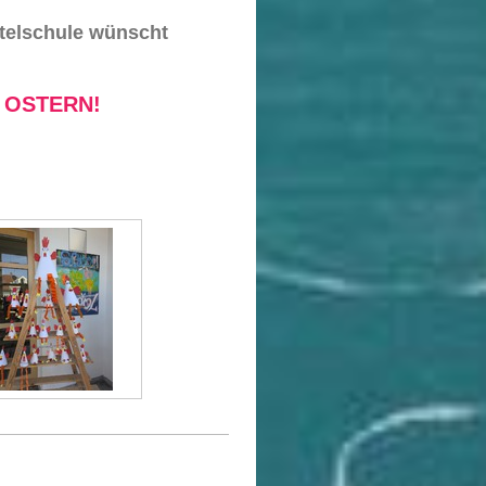
ttelschule wünscht
STERN!