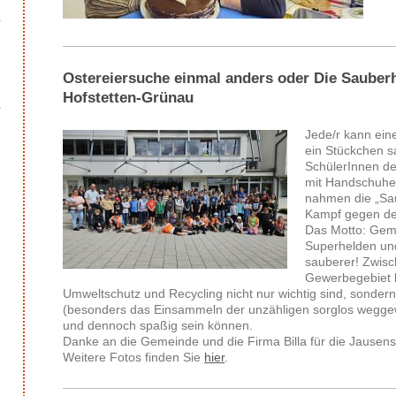
Ostereiersuche einmal anders oder Die Sauberh
Hofstetten-Grünau
Jede/r kann eine
ein Stückchen s
SchülerInnen de
mit Handschuhe
nahmen die „Sau
Kampf gegen den
Das Motto: Gem
Superhelden u
sauberer! Zwis
Gewerbegebiet l
Umweltschutz und Recycling nicht nur wichtig sind, sondern
(besonders das Einsammeln der unzähligen sorglos wegge
und dennoch spaßig sein können.
Danke an die Gemeinde und die Firma Billa für die Jausen
Weitere Fotos finden Sie
hier
.