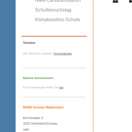
Nawi Landesmuseum
Schulbesuchstag
Klimabündnis-Schule
Termine
Alle Termine in unserem
Terminkalender
Nächste Schularbeiten:
Einen Gesamtplan finden Sie
hier
NöMS Grünau-Rabenstein
Kirchenplatz 5
3202 Hofstetten/Grünau
oder