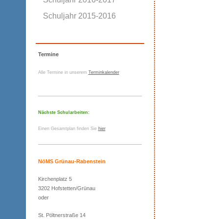
Schuljahr 2015-2016
Termine
Alle Termine in unserem
Terminkalender
Nächste Schularbeiten:
Einen Gesamtplan finden Sie
hier
NöMS Grünau-Rabenstein
Kirchenplatz 5
3202 Hofstetten/Grünau
oder
St. Pöltnerstraße 14