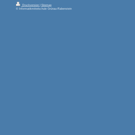
Druckversion
|
Sitemap
© Informatikmittelschule Grünau-Rabenstein