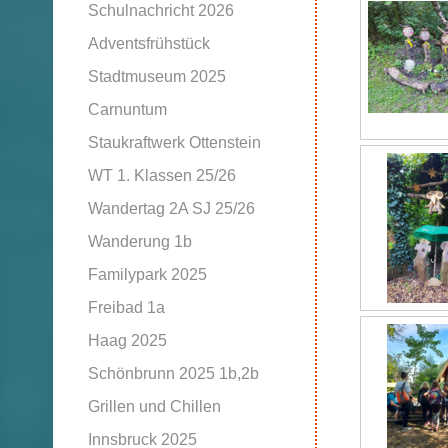
Schulnachricht 2026
Adventsfrühstück
Stadtmuseum 2025
Carnuntum
Staukraftwerk Ottenstein
WT 1. Klassen 25/26
Wandertag 2A SJ 25/26
Wanderung 1b
Familypark 2025
Freibad 1a
Haag 2025
Schönbrunn 2025 1b,2b
Grillen und Chillen
Innsbruck 2025