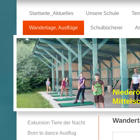
Startseite_Aktuelles
Unsere Schule
Ter
Wandertage, Ausflüge
Schulbücherei
Ar
Niederö
Mittel
Wandert
Exkursion Tiere der Nacht
Born to dance Ausflug