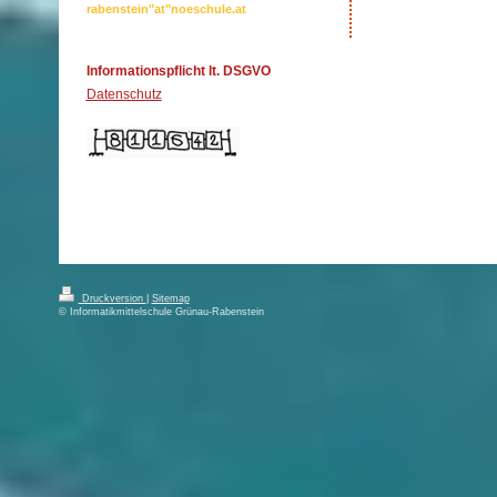
rabenstein"at"noeschule.at
Informationspflicht lt. DSGVO
Datenschutz
Druckversion
|
Sitemap
© Informatikmittelschule Grünau-Rabenstein