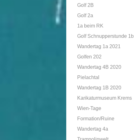
Golf 2B
Golf 2a
1a beim RK
Golf Schnupperstunde 1b
Wandertag 1a 2021
Golfen 202
Wandertag 4B 2020
Pielachtal
Wandertag 1B 2020
Karikaturmuseum Krems
Wien-Tage
Formation/Ruine
Wandertag 4a
Trampolinwelt