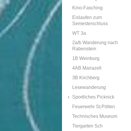
Kino-Fasching
Eislaufen zum
Semesterschluss
WT 3a
2a/b Wanderung nach
Rabenstein
1B Weinburg
4AB Mariazell
3B Kirchberg
Lesewanderung
Sportliches Picknick
Feuerwehr St.Pölten
Technisches Museum
Tiergarten Sch