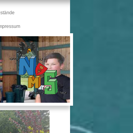
stände
mpressum
n