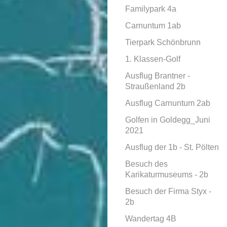
Familypark 4a
Carnuntum 1ab
Tierpark Schönbrunn
1. Klassen-Golf
Ausflug Brantner -
Straußenland 2b
Ausflug Carnuntum 2ab
Golfen in Goldegg_Juni
2021
Ausflug der 1b - St. Pölten
Besuch des
Karikaturmuseums - 2b
Besuch der Firma Styx -
2b
Wandertag 4B