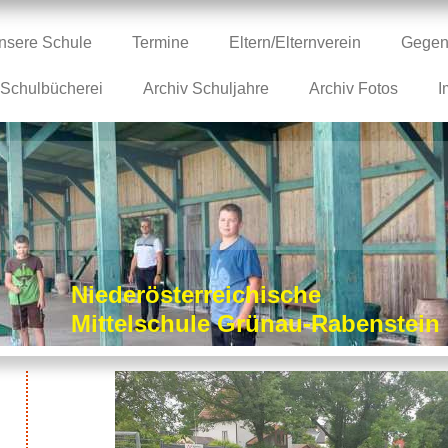
nsere Schule
Termine
Eltern/Elternverein
Gegen
Schulbücherei
Archiv Schuljahre
Archiv Fotos
I
Niederösterreichische
Mittelschule Grünau-Rabenstei