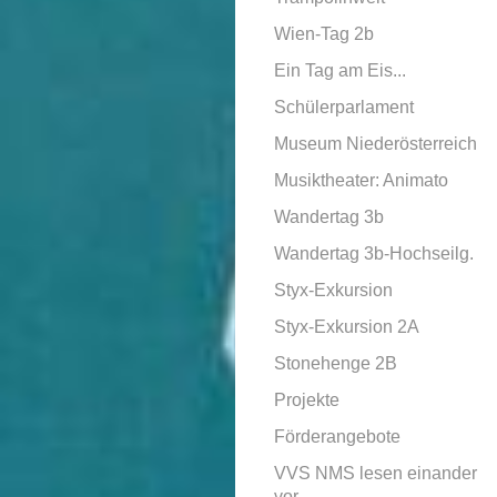
Wien-Tag 2b
Ein Tag am Eis...
Schülerparlament
Museum Niederösterreich
Musiktheater: Animato
Wandertag 3b
Wandertag 3b-Hochseilg.
Styx-Exkursion
Styx-Exkursion 2A
Stonehenge 2B
Projekte
Förderangebote
VVS NMS lesen einander
vor