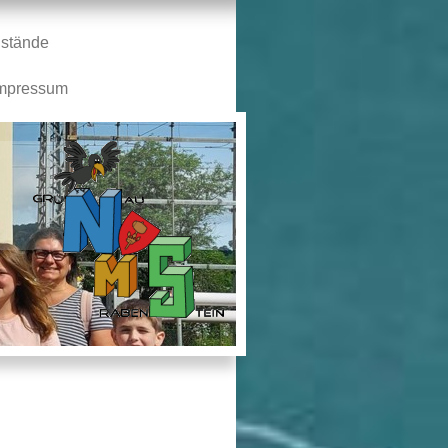
stände
mpressum
n