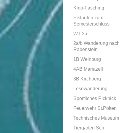
Kino-Fasching
Eislaufen zum
Semesterschluss
WT 3a
2a/b Wanderung nach
Rabenstein
1B Weinburg
4AB Mariazell
3B Kirchberg
Lesewanderung
Sportliches Picknick
Feuerwehr St.Pölten
Technisches Museum
Tiergarten Sch