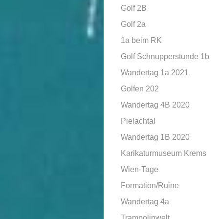
Golf 2B
Golf 2a
1a beim RK
Golf Schnupperstunde 1b
Wandertag 1a 2021
Golfen 202
Wandertag 4B 2020
Pielachtal
Wandertag 1B 2020
Karikaturmuseum Krems
Wien-Tage
Formation/Ruine
Wandertag 4a
Trampolinwelt