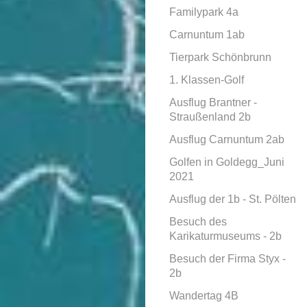
Familypark 4a
Carnuntum 1ab
Tierpark Schönbrunn
1. Klassen-Golf
Ausflug Brantner -
Straußenland 2b
Ausflug Carnuntum 2ab
Golfen in Goldegg_Juni
2021
Ausflug der 1b - St. Pölten
Besuch des
Karikaturmuseums - 2b
Besuch der Firma Styx -
2b
Wandertag 4B