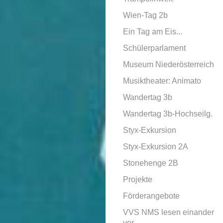
Wien-Tag 2b
Ein Tag am Eis...
Schülerparlament
Museum Niederösterreich
Musiktheater: Animato
Wandertag 3b
Wandertag 3b-Hochseilg.
Styx-Exkursion
Styx-Exkursion 2A
Stonehenge 2B
Projekte
Förderangebote
VVS NMS lesen einander
vor