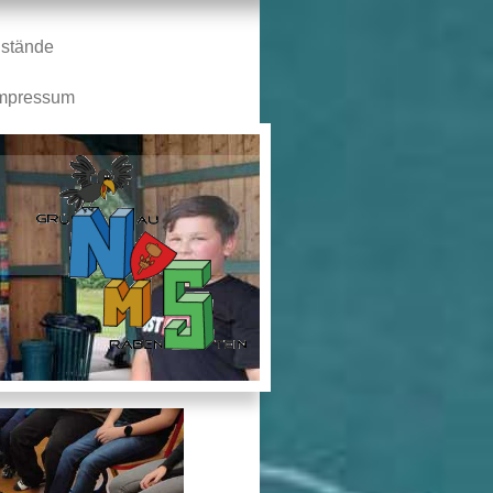
stände
mpressum
n