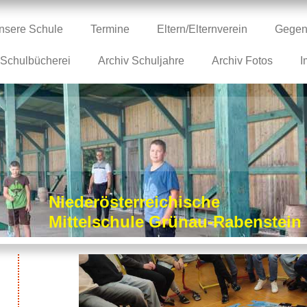
nsere Schule
Termine
Eltern/Elternverein
Gegen
Schulbücherei
Archiv Schuljahre
Archiv Fotos
I
Niederösterreichische
Mittelschule Grünau-Rabenstei