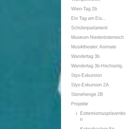
Wien-Tag 2b
Ein Tag am Eis...
Schülerparlament
Museum Niederösterreich
Musiktheater: Animato
Wandertag 3b
Wandertag 3b-Hochseilg.
Styx-Exkursion
Styx-Exkursion 2A
Stonehenge 2B
Projekte
Extremismuspräventio
n
Keksebacken für