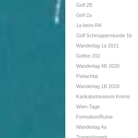
Golf 2B
Golf 2a
1a beim RK
Golf Schnupperstunde 1b
Wandertag 1a 2021
Golfen 202
Wandertag 4B 2020
Pielachtal
Wandertag 1B 2020
Karikaturmuseum Krems
Wien-Tage
Formation/Ruine
Wandertag 4a
Trampolinwelt