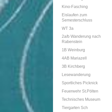
Kino-Fasching
Eislaufen zum
Semesterschluss
WT 3a
2a/b Wanderung nach
Rabenstein
1B Weinburg
4AB Mariazell
3B Kirchberg
Lesewanderung
Sportliches Picknick
Feuerwehr St.Pölten
Technisches Museum
Tiergarten Sch