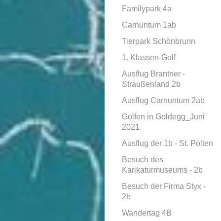
Familypark 4a
Carnuntum 1ab
Tierpark Schönbrunn
1. Klassen-Golf
Ausflug Brantner -
Straußenland 2b
Ausflug Carnuntum 2ab
Golfen in Goldegg_Juni
2021
Ausflug der 1b - St. Pölten
Besuch des
Karikaturmuseums - 2b
Besuch der Firma Styx -
2b
Wandertag 4B