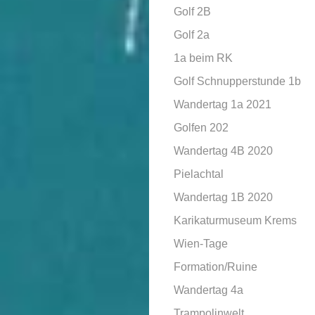
Golf 2B
Golf 2a
1a beim RK
Golf Schnupperstunde 1b
Wandertag 1a 2021
Golfen 202
Wandertag 4B 2020
Pielachtal
Wandertag 1B 2020
Karikaturmuseum Krems
Wien-Tage
Formation/Ruine
Wandertag 4a
Trampolinwelt