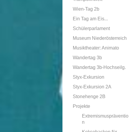
Wien-Tag 2b
Ein Tag am Eis...
Schülerparlament
Museum Niederösterreich
Musiktheater: Animato
Wandertag 3b
Wandertag 3b-Hochseilg.
Styx-Exkursion
Styx-Exkursion 2A
Stonehenge 2B
Projekte
Extremismuspräventio
n
Keksebacken für