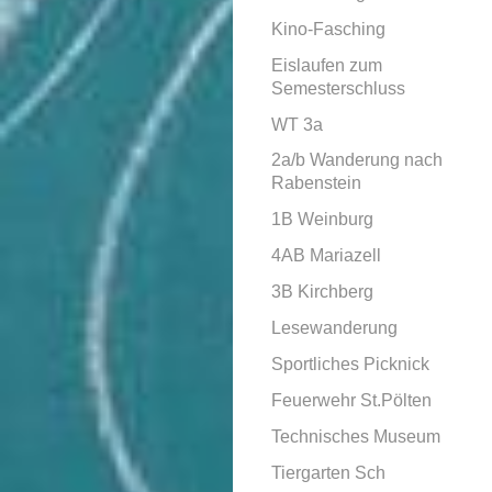
Kino-Fasching
Eislaufen zum
Semesterschluss
WT 3a
2a/b Wanderung nach
Rabenstein
1B Weinburg
4AB Mariazell
3B Kirchberg
Lesewanderung
Sportliches Picknick
Feuerwehr St.Pölten
Technisches Museum
Tiergarten Sch