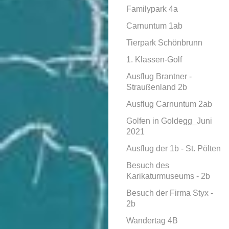
Familypark 4a
Carnuntum 1ab
Tierpark Schönbrunn
1. Klassen-Golf
Ausflug Brantner -
Straußenland 2b
Ausflug Carnuntum 2ab
Golfen in Goldegg_Juni
2021
Ausflug der 1b - St. Pölten
Besuch des
Karikaturmuseums - 2b
Besuch der Firma Styx -
2b
Wandertag 4B