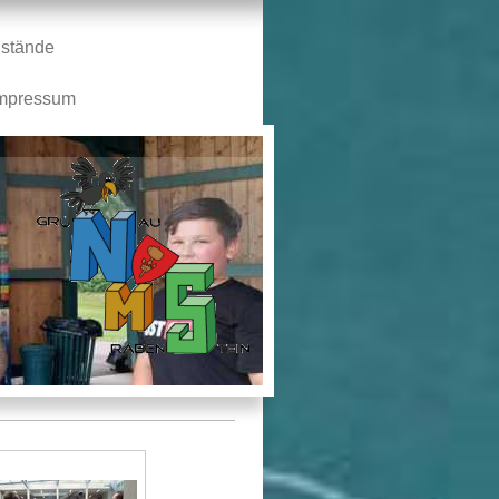
stände
mpressum
n