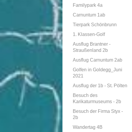
Familypark 4a
Carnuntum 1ab
Tierpark Schönbrunn
1. Klassen-Golf
Ausflug Brantner -
Straußenland 2b
Ausflug Carnuntum 2ab
Golfen in Goldegg_Juni
2021
Ausflug der 1b - St. Pölten
Besuch des
Karikaturmuseums - 2b
Besuch der Firma Styx -
2b
Wandertag 4B