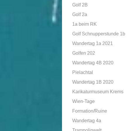
Golf 2B
Golf 2a
1a beim RK
Golf Schnupperstunde 1b
Wandertag 1a 2021
Golfen 202
Wandertag 4B 2020
Pielachtal
Wandertag 1B 2020
Karikaturmuseum Krems
Wien-Tage
Formation/Ruine
Wandertag 4a
Trampolinwelt