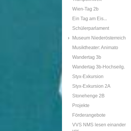
Wien-Tag 2b
Ein Tag am Eis...
Schülerparlament
Museum Niederösterreich
Musiktheater: Animato
Wandertag 3b
Wandertag 3b-Hochseilg.
Styx-Exkursion
Styx-Exkursion 2A
Stonehenge 2B
Projekte
Förderangebote
VVS NMS lesen einander
vor