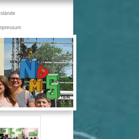
stände
mpressum
n