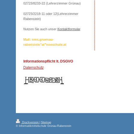
02723/8233-22 (Lehrerzimmer Grünau)
02723/2218-11 oder 12(Lehrerzimmer
Rabenstein)
Nutzen Sie auch unser
Kontaktformular
.
Mail: nms.gruenau-
rabenstein"at"noeschule.at
Informationspflicht lt. DSGVO
Datenschutz
Druckversion
|
Sitemap
© Informatikmittelschule Grünau-Rabenstein