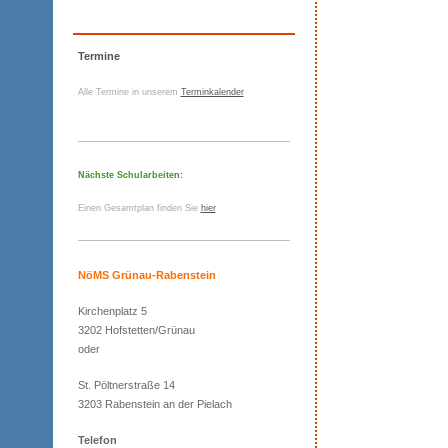
Termine
Alle Termine in unserem
Terminkalender
Nächste Schularbeiten:
Einen Gesamtplan finden Sie
hier
NöMS Grünau-Rabenstein
Kirchenplatz 5
3202 Hofstetten/Grünau
oder
St. Pöltnerstraße 14
3203 Rabenstein an der Pielach
Telefon