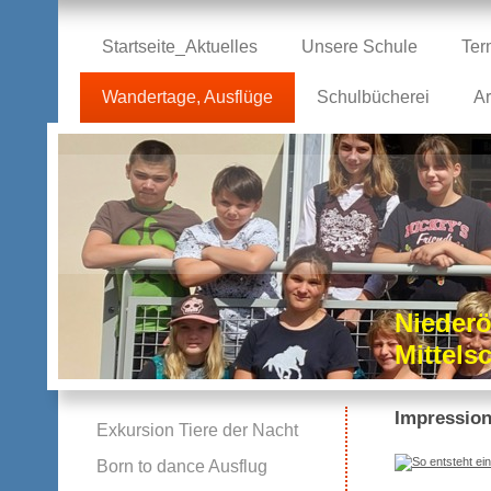
Startseite_Aktuelles
Unsere Schule
Ter
Wandertage, Ausflüge
Schulbücherei
Ar
Niederö
Mittel
Impressio
Exkursion Tiere der Nacht
Born to dance Ausflug