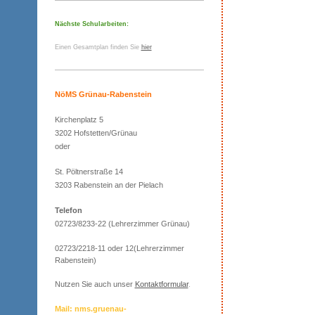
Nächste Schularbeiten:
Einen Gesamtplan finden Sie
hier
NöMS Grünau-Rabenstein
Kirchenplatz 5
3202 Hofstetten/Grünau
oder
St. Pöltnerstraße 14
3203 Rabenstein an der Pielach
Telefon
02723/8233-22 (Lehrerzimmer Grünau)
02723/2218-11 oder 12(Lehrerzimmer
Rabenstein)
Nutzen Sie auch unser
Kontaktformular
.
Mail: nms.gruenau-