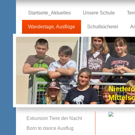
Startseite_Aktuelles
Unsere Schule
Ter
Wandertage, Ausflüge
Schulbücherei
Ar
Niederö
Mittel
Exkursion Tiere der Nacht
Born to dance Ausflug