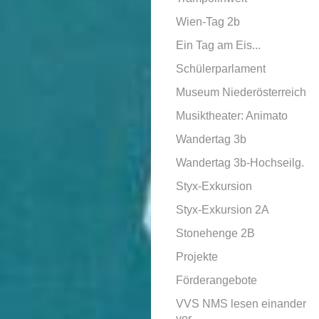
Wien-Tag 2b
Ein Tag am Eis...
Schülerparlament
Museum Niederösterreich
Musiktheater: Animato
Wandertag 3b
Wandertag 3b-Hochseilg.
Styx-Exkursion
Styx-Exkursion 2A
Stonehenge 2B
Projekte
Förderangebote
VVS NMS lesen einander
vor