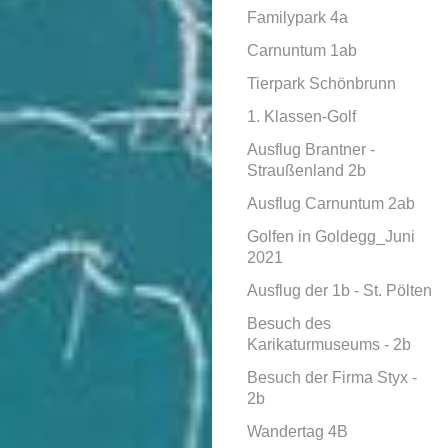
Familypark 4a
Carnuntum 1ab
Tierpark Schönbrunn
1. Klassen-Golf
Ausflug Brantner -
Straußenland 2b
Ausflug Carnuntum 2ab
Golfen in Goldegg_Juni
2021
Ausflug der 1b - St. Pölten
Besuch des
Karikaturmuseums - 2b
Besuch der Firma Styx -
2b
Wandertag 4B