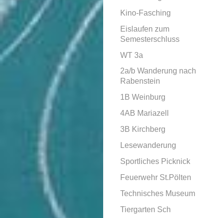
Kino-Fasching
Eislaufen zum
Semesterschluss
WT 3a
2a/b Wanderung nach
Rabenstein
1B Weinburg
4AB Mariazell
3B Kirchberg
Lesewanderung
Sportliches Picknick
Feuerwehr St.Pölten
Technisches Museum
Tiergarten Sch