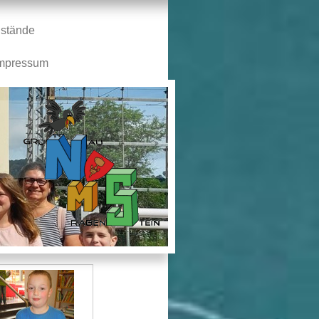
stände
mpressum
n