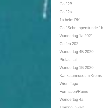
Golf 2B
Golf 2a
1a beim RK
Golf Schnupperstunde 1b
Wandertag 1a 2021
Golfen 202
Wandertag 4B 2020
Pielachtal
Wandertag 1B 2020
Karikaturmuseum Krems
Wien-Tage
Formation/Ruine
Wandertag 4a
Trampolinwelt