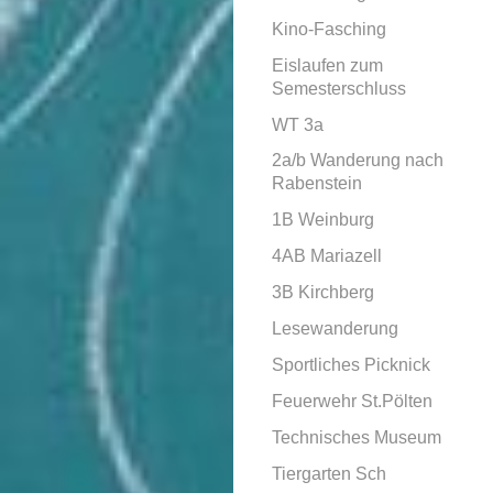
Kino-Fasching
Eislaufen zum
Semesterschluss
WT 3a
2a/b Wanderung nach
Rabenstein
1B Weinburg
4AB Mariazell
3B Kirchberg
Lesewanderung
Sportliches Picknick
Feuerwehr St.Pölten
Technisches Museum
Tiergarten Sch