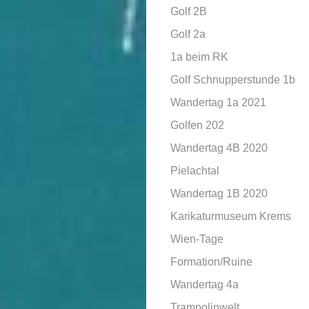
Golf 2B
Golf 2a
1a beim RK
Golf Schnupperstunde 1b
Wandertag 1a 2021
Golfen 202
Wandertag 4B 2020
Pielachtal
Wandertag 1B 2020
Karikaturmuseum Krems
Wien-Tage
Formation/Ruine
Wandertag 4a
Trampolinwelt