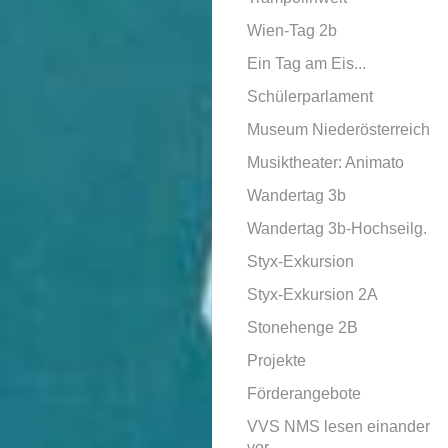
Wien-Tag 2b
Ein Tag am Eis...
Schülerparlament
Museum Niederösterreich
Musiktheater: Animato
Wandertag 3b
Wandertag 3b-Hochseilg.
Styx-Exkursion
Styx-Exkursion 2A
Stonehenge 2B
Projekte
Förderangebote
VVS NMS lesen einander
vor