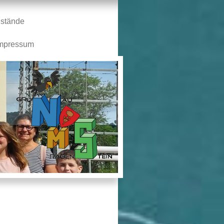
stände
mpressum
n