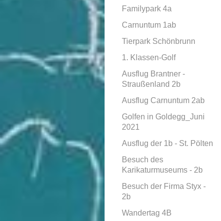
Familypark 4a
Carnuntum 1ab
Tierpark Schönbrunn
1. Klassen-Golf
Ausflug Brantner -
Straußenland 2b
Ausflug Carnuntum 2ab
Golfen in Goldegg_Juni
2021
Ausflug der 1b - St. Pölten
Besuch des
Karikaturmuseums - 2b
Besuch der Firma Styx -
2b
Wandertag 4B