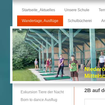
Startseite_Aktuelles
Unsere Schule
Ter
Wandertage, Ausflüge
Schulbücherei
Ar
Niederö
Mittel
2B auf d
Exkursion Tiere der Nacht
Born to dance Ausflug