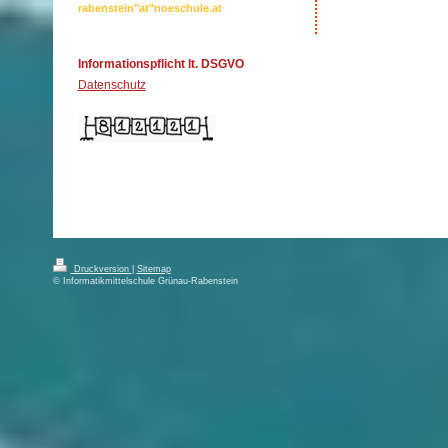
rabenstein"at"noeschule.at
Informationspflicht lt. DSGVO
Datenschutz
Druckversion
|
Sitemap
© Informatikmittelschule Grünau-Rabenstein