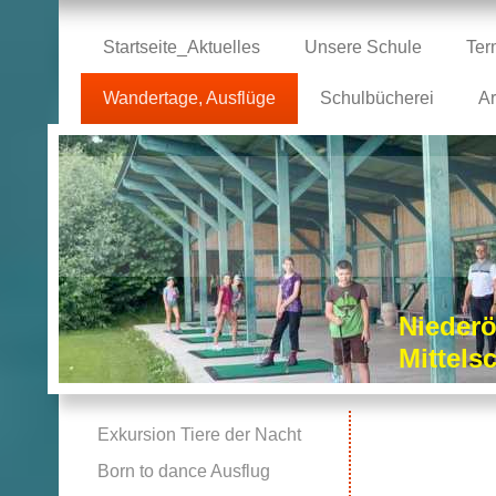
Startseite_Aktuelles
Unsere Schule
Ter
Wandertage, Ausflüge
Schulbücherei
Ar
Niederö
Mittel
Exkursion Tiere der Nacht
Born to dance Ausflug