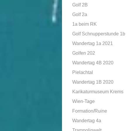
Golf 2B
Golf 2a
1a beim RK
Golf Schnupperstunde 1b
Wandertag 1a 2021
Golfen 202
Wandertag 4B 2020
Pielachtal
Wandertag 1B 2020
Karikaturmuseum Krems
Wien-Tage
Formation/Ruine
Wandertag 4a
Trampolinwelt