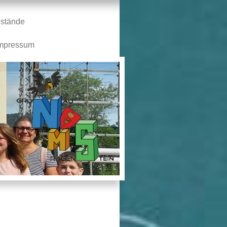
stände
mpressum
n