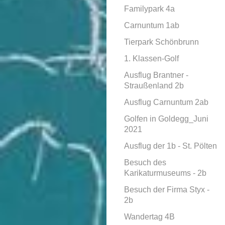
Familypark 4a
Carnuntum 1ab
Tierpark Schönbrunn
1. Klassen-Golf
Ausflug Brantner -
Straußenland 2b
Ausflug Carnuntum 2ab
Golfen in Goldegg_Juni
2021
Ausflug der 1b - St. Pölten
Besuch des
Karikaturmuseums - 2b
Besuch der Firma Styx -
2b
Wandertag 4B