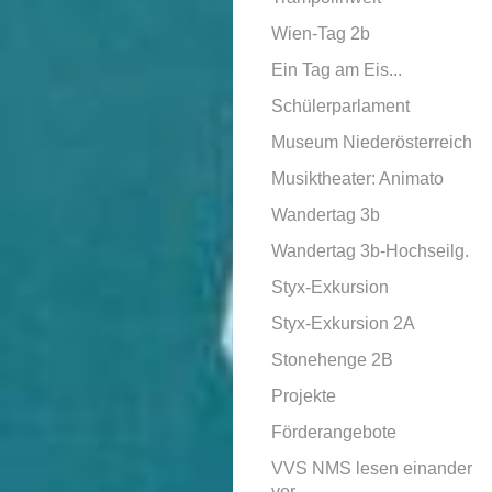
Wien-Tag 2b
Ein Tag am Eis...
Schülerparlament
Museum Niederösterreich
Musiktheater: Animato
Wandertag 3b
Wandertag 3b-Hochseilg.
Styx-Exkursion
Styx-Exkursion 2A
Stonehenge 2B
Projekte
Förderangebote
VVS NMS lesen einander
vor