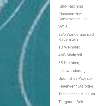
Kino-Fasching
Eislaufen zum
Semesterschluss
WT 3a
2a/b Wanderung nach
Rabenstein
1B Weinburg
4AB Mariazell
3B Kirchberg
Lesewanderung
Sportliches Picknick
Feuerwehr St.Pölten
Technisches Museum
Tiergarten Sch