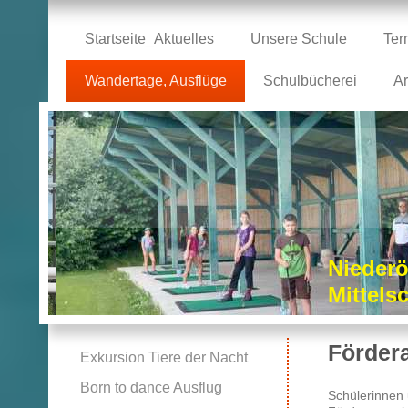
Startseite_Aktuelles
Unsere Schule
Ter
Wandertage, Ausflüge
Schulbücherei
Ar
Niederö
Mittel
Förder
Exkursion Tiere der Nacht
Born to dance Ausflug
Schülerinnen 