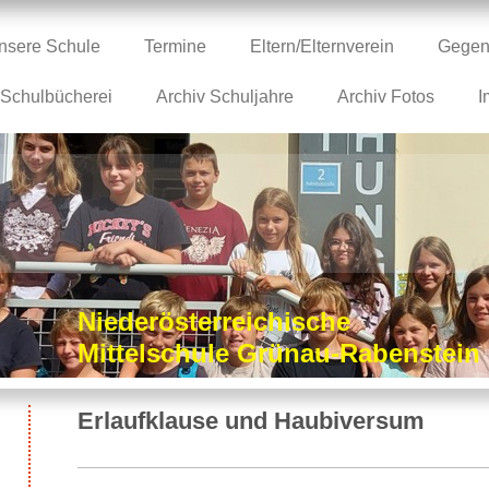
nsere Schule
Termine
Eltern/Elternverein
Gegen
Schulbücherei
Archiv Schuljahre
Archiv Fotos
I
Niederösterreichische
Mittelschule Grünau-Rabenstei
Erlaufklause und Haubiversum