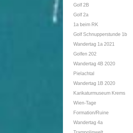
Golf 2B
Golf 2a
1a beim RK
Golf Schnupperstunde 1b
Wandertag 1a 2021
Golfen 202
Wandertag 4B 2020
Pielachtal
Wandertag 1B 2020
Karikaturmuseum Krems
Wien-Tage
Formation/Ruine
Wandertag 4a
Trampolinwelt