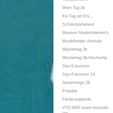
Wien-Tag 2b
Ein Tag am Eis...
Schülerparlament
Museum Niederösterreich
Musiktheater: Animato
Wandertag 3b
Wandertag 3b-Hochseilg.
Styx-Exkursion
Styx-Exkursion 2A
Stonehenge 2B
Projekte
Förderangebote
VVS NMS lesen einander
vor