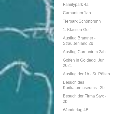
Familypark 4a
Carnuntum 1ab
Tierpark Schönbrunn
1. Klassen-Golf
Ausflug Brantner -
Straußenland 2b
Ausflug Carnuntum 2ab
Golfen in Goldegg_Juni
2021
Ausflug der 1b - St. Pölten
Besuch des
Karikaturmuseums - 2b
Besuch der Firma Styx -
2b
Wandertag 4B