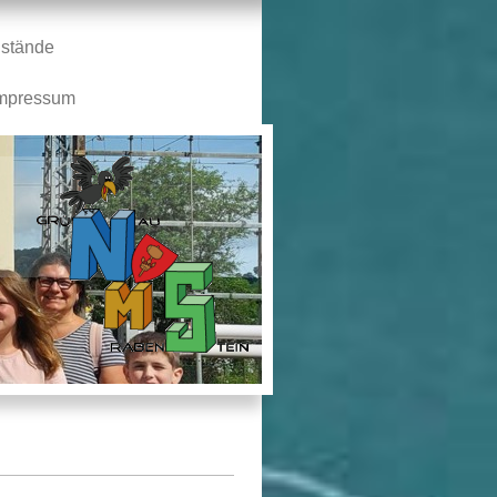
stände
mpressum
n