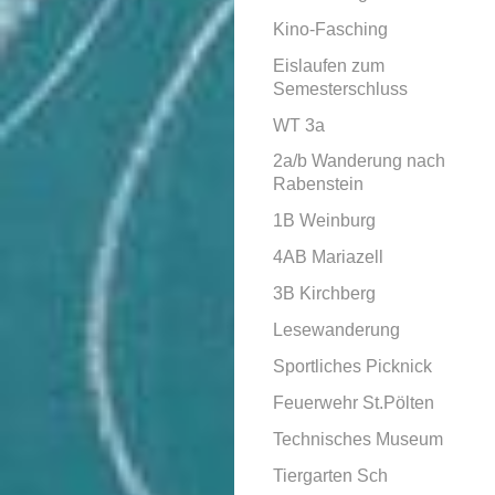
Kino-Fasching
Eislaufen zum
Semesterschluss
WT 3a
2a/b Wanderung nach
Rabenstein
1B Weinburg
4AB Mariazell
3B Kirchberg
Lesewanderung
Sportliches Picknick
Feuerwehr St.Pölten
Technisches Museum
Tiergarten Sch