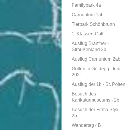
Familypark 4a
Carnuntum 1ab
Tierpark Schönbrunn
1. Klassen-Golf
Ausflug Brantner -
Straußenland 2b
Ausflug Carnuntum 2ab
Golfen in Goldegg_Juni
2021
Ausflug der 1b - St. Pölten
Besuch des
Karikaturmuseums - 2b
Besuch der Firma Styx -
2b
Wandertag 4B