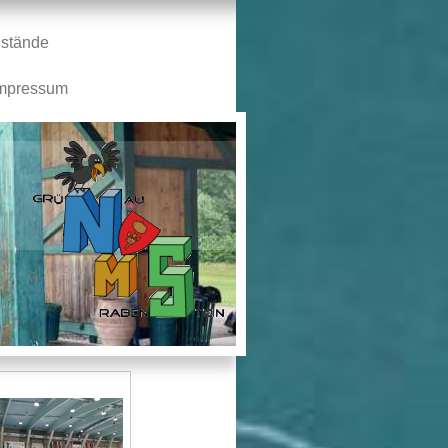
stände
mpressum
n