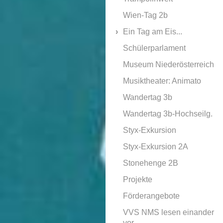
Wien-Tag 2b
Ein Tag am Eis...
Schülerparlament
Museum Niederösterreich
Musiktheater: Animato
Wandertag 3b
Wandertag 3b-Hochseilg.
Styx-Exkursion
Styx-Exkursion 2A
Stonehenge 2B
Projekte
Förderangebote
VVS NMS lesen einander
vor