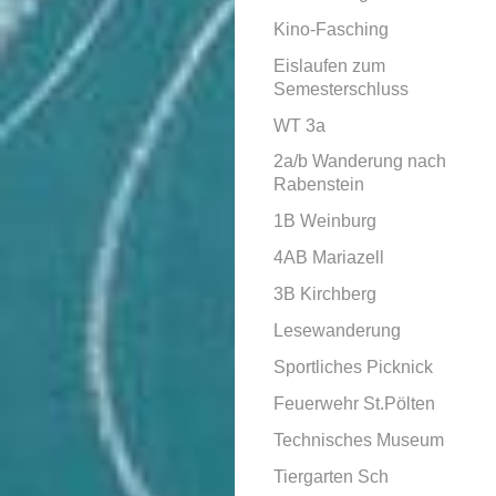
Kino-Fasching
Eislaufen zum
Semesterschluss
WT 3a
2a/b Wanderung nach
Rabenstein
1B Weinburg
4AB Mariazell
3B Kirchberg
Lesewanderung
Sportliches Picknick
Feuerwehr St.Pölten
Technisches Museum
Tiergarten Sch