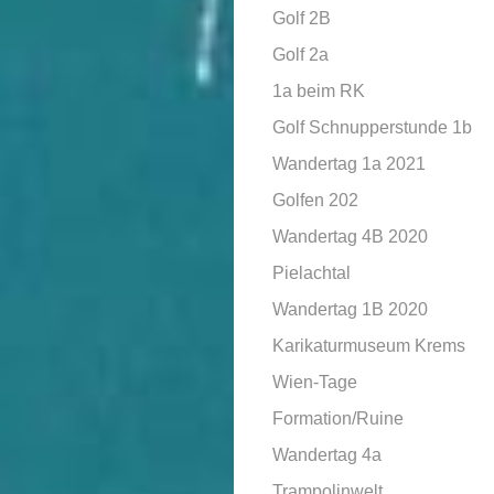
Golf 2B
Golf 2a
1a beim RK
Golf Schnupperstunde 1b
Wandertag 1a 2021
Golfen 202
Wandertag 4B 2020
Pielachtal
Wandertag 1B 2020
Karikaturmuseum Krems
Wien-Tage
Formation/Ruine
Wandertag 4a
Trampolinwelt