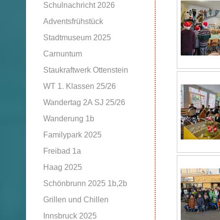
Schulnachricht 2026
Adventsfrühstück
Stadtmuseum 2025
Carnuntum
Staukraftwerk Ottenstein
WT 1. Klassen 25/26
Wandertag 2A SJ 25/26
Wanderung 1b
Familypark 2025
Freibad 1a
Haag 2025
Schönbrunn 2025 1b,2b
Grillen und Chillen
Innsbruck 2025