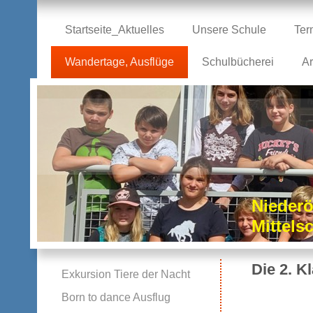
Startseite_Aktuelles
Unsere Schule
Ter
Wandertage, Ausflüge
Schulbücherei
Ar
Niederö
Mittel
Die 2. K
Exkursion Tiere der Nacht
Born to dance Ausflug