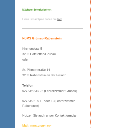
Nächste Schularbeiten:
Einen Gesamtplan finden Sie
hier
NöMS Grünau-Rabenstein
Kirchenplatz 5
3202 Hofstetten/Grünau
oder
St. Pöltnerstraße 14
3203 Rabenstein an der Pielach
Telefon
02723/8233-22 (Lehrerzimmer Grünau)
02723/2218-11 oder 12(Lehrerzimmer
Rabenstein)
Nutzen Sie auch unser
Kontaktformular
.
Mail: nms.gruenau-