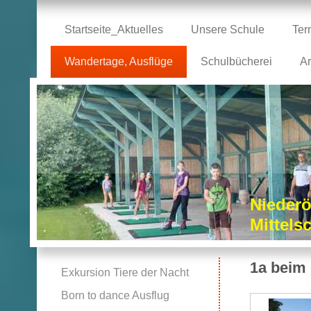
Startseite_Aktuelles
Unsere Schule
Ter
Wandertage, Ausflüge
Schulbücherei
Ar
Niederö
Mittel
1a beim
Exkursion Tiere der Nacht
Born to dance Ausflug