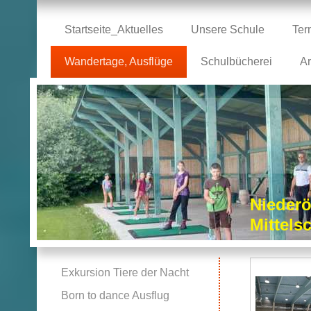
Startseite_Aktuelles
Unsere Schule
Ter
Wandertage, Ausflüge
Schulbücherei
Ar
Niederö
Mittel
Exkursion Tiere der Nacht
Born to dance Ausflug