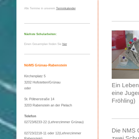
Alle Termine in unserem
Terminkalender
Nächste Schularbeiten:
Einen Gesamtplan finden Sie
hier
NöMS Grünau-Rabenstein
Kirchenplatz 5
3202 Hofstetten/Grünau
Ein Leben 
oder
eine Jugen
St. Pöltnerstraße 14
Fröhling )
3203 Rabenstein an der Pielach
Telefon
02723/8233-22 (Lehrerzimmer Grünau)
Die NMS G
02723/2218-11 oder 12(Lehrerzimmer
zwei Schu
Rabenstein)