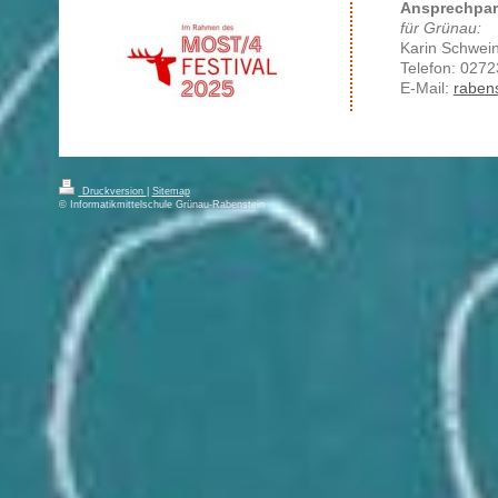
Ansprechpar
für G
Karin 
Telefon:
0
272
E-Mail:
raben
Druckversion
|
Sitemap
© Informatikmittelschule Grünau-Rabenstein