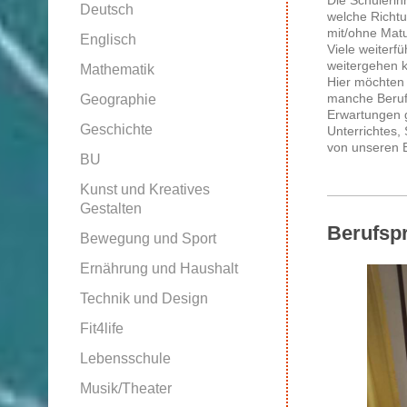
Deutsch
welche Richtu
mit/ohne Mat
Englisch
Viele weiterf
weitergehen k
Mathematik
Hier möchten 
manche Berufe
Geographie
Erwartungen 
Geschichte
Unterrichtes,
von unseren B
BU
Kunst und Kreatives
Gestalten
Berufspr
Bewegung und Sport
Ernährung und Haushalt
Technik und Design
Fit4life
Lebensschule
Musik/Theater