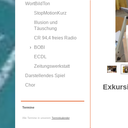
WortBildTon
StopMotionKurz
Illusion und
Täuschung
CR 94,4 freies Radio
BOBI
ECDL
Zeitungswerkstatt
Darstellendes Spiel
Chor
Exkursi
Termine
Alle Termine in unserem
Terminkalender