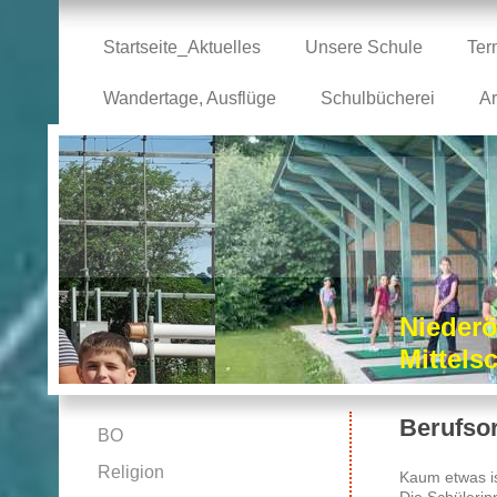
Startseite_Aktuelles
Unsere Schule
Ter
Wandertage, Ausflüge
Schulbücherei
Ar
Niederö
Mittel
Berufsor
BO
Religion
Kaum etwas is
Die Schülerin