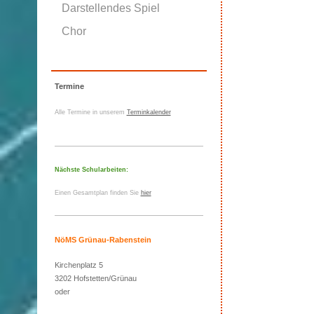
Darstellendes Spiel
Chor
Termine
Alle Termine in unserem
Terminkalender
Nächste Schularbeiten:
Einen Gesamtplan finden Sie
hier
NöMS Grünau-Rabenstein
Kirchenplatz 5
3202 Hofstetten/Grünau
oder