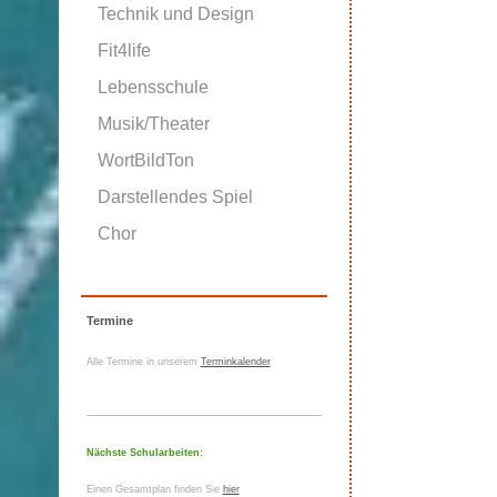
Technik und Design
Fit4life
Lebensschule
Musik/Theater
WortBildTon
Darstellendes Spiel
Chor
Termine
Alle Termine in unserem
Terminkalender
Nächste Schularbeiten:
Einen Gesamtplan finden Sie
hier