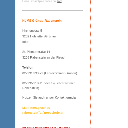
Einen Gesamtplan finden Sie
hier
NöMS Grünau-Rabenstein
Kirchenplatz 5
3202 Hofstetten/Grünau
oder
St. Pöltnerstraße 14
3203 Rabenstein an der Pielach
Telefon
02723/8233-22 (Lehrerzimmer Grünau)
02723/2218-11 oder 12(Lehrerzimmer
Rabenstein)
Nutzen Sie auch unser
Kontaktformular
.
Mail: nms.gruenau-
rabenstein"at"noeschule.at