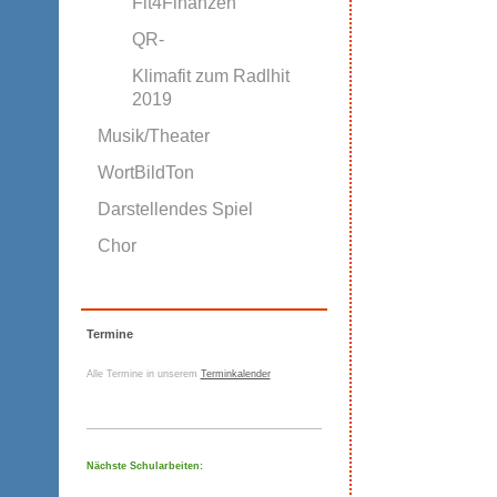
Fit4Finanzen
QR-
Klimafit zum Radlhit
2019
Musik/Theater
WortBildTon
Darstellendes Spiel
Chor
Termine
Alle Termine in unserem
Terminkalender
Nächste Schularbeiten: