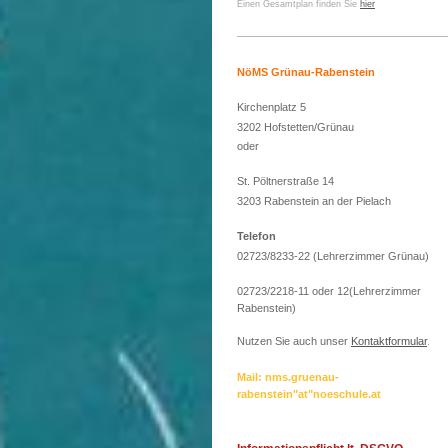
Einen Gesamtplan finden Sie
hier
NöMS Grünau-Rabenstein
Kirchenplatz 5
3202 Hofstetten/Grünau
oder
St. Pöltnerstraße 14
3203 Rabenstein an der Pielach
Telefon
02723/8233-22 (Lehrerzimmer Grünau)
02723/2218-11 oder 12(Lehrerzimmer
Rabenstein)
Nutzen Sie auch unser
Kontaktformular
.
Mail: nms.gruenau-
rabenstein"at"noeschule.at