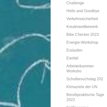
Challenge
Hello and Goodbye
Verkehrssicherheit
Kreativwettbewerb
Bike Checker 2023
Energie-Workshop
Eislaufen
Eierfall
Arbeiterkammer-
Worksho
Schulbesuchstag 202
Klimaziele der UN
Berufspraktische Tage
2022