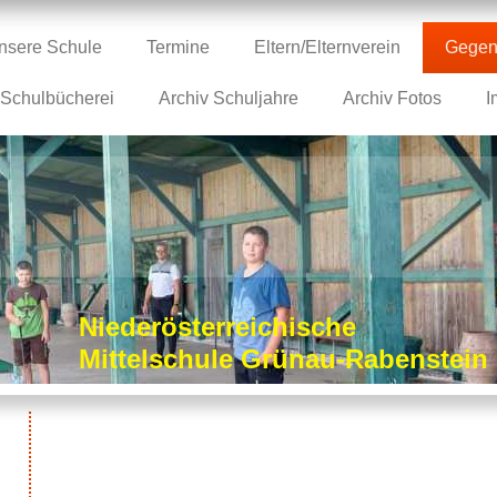
nsere Schule
Termine
Eltern/Elternverein
Gegen
Schulbücherei
Archiv Schuljahre
Archiv Fotos
I
Niederösterreichische
Mittelschule Grünau-Rabenstei