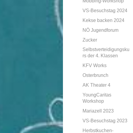
Mobbing-Workshop
VS-Besuchstag 2024
Kekse backen 2024
NÖ Jugendforum
Zucker
Selbstverteidigungsku
rs der 4. Klassen
KFV Works
Osterbrunch
AK Theater 4
YoungCaritas
Workshop
Mariazell 2023
VS-Besuchstag 2023
Herbstkuchen-