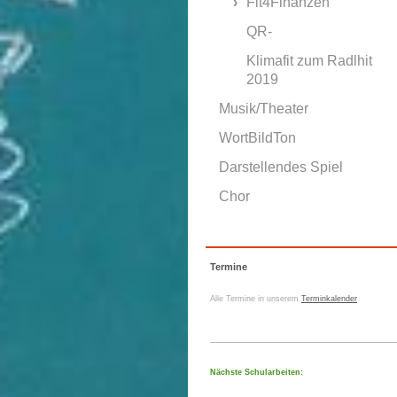
Fit4Finanzen
QR-
Klimafit zum Radlhit
2019
Musik/Theater
WortBildTon
Darstellendes Spiel
Chor
Termine
Alle Termine in unserem
Terminkalender
Nächste Schularbeiten: