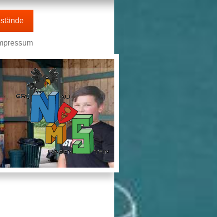
stände
mpressum
n