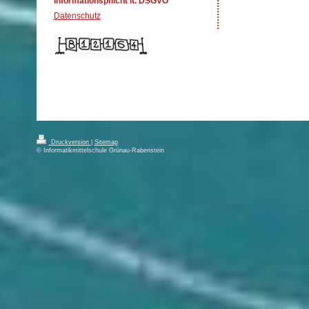
Informationspflicht lt. DSGVO
Datenschutz
Druckversion
|
Sitemap
© Informatikmittelschule Grünau-Rabenstein